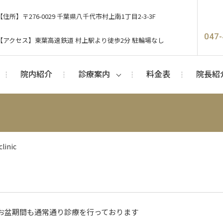
【住所】
〒276-0029 千葉県八千代市村上南1丁目2-3-3F
047-
【アクセス】
東葉高速鉄道 村上駅より徒歩2分 駐輪場なし
院内紹介
診療案内
料金表
院長紹
linic
お盆期間も通常通り診療を行っております